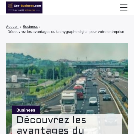
Business
Accueil
›
Business
›
Découvrez les avantages du tachygraphe digital pour votre entreprise
Entrepreneuriat
Finance
Formations
Métiers
Visibilité & Marketing
Immobilier
Business
Actualités
Découvrez les
Contact
avantages du